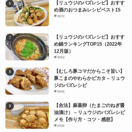
【リュウジのバズレシピ】おすす
め酒のおつまみレシピベスト15
6972
【リュウジのバズレシピ】おすす
め鍋ランキングTOP15（2022年
12月版）
6953
【むしろ豚コマだからこそ旨い】
豚こまのやわらかピカタ – リュウ
ジのバズレシピ
6928
【合法】麻薬卵（たまごのねぎ醤
油漬け） – リュウジのバズレシピ
メモ【作り方・コツ・感想】
6539