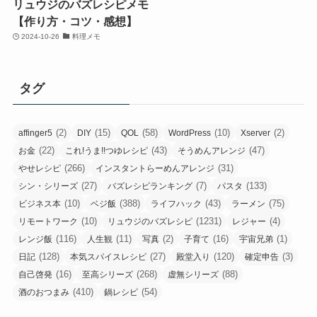
リュウジのバズレシピメモ
【作り方・コツ・感想】
2024-10-26
料理メモ
タグ
(2)
(15)
(58)
(10)
(2)
affinger5
DIY
QOL
WordPress
Xserver
(22)
(43)
(47)
お金
これ!うま!!つゆレシピ
そうめんアレンジ
(266)
(31)
やせレシピ
インスタントらーめんアレンジ
(27)
(7)
(133)
シン・シリーズ
バズレシピランキング
パスタ
(10)
(388)
(43)
(75)
ビジネス本
ベジ飯
ライフハック
ラーメン
(10)
(1231)
(4)
リモートワーク
リュウジのバズレシピ
レジャー
(116)
(11)
(2)
(16)
(1)
レンジ飯
人生観
写真
子育て
宇宙兄弟
(128)
(27)
(120)
(3)
日記
本気スパイスレシピ
殿堂入り
確定申告
(16)
(268)
(88)
自己啓発
至高シリーズ
虚無シリーズ
(410)
(54)
酒のおつまみ
鍋レシピ