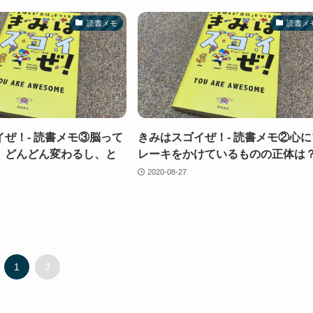
読書メモ
読書メ
ぜ！- 読書メモ③脳って
きみはスゴイぜ！- 読書メモ②心に
。どんどん変わるし、と
レーキをかけているものの正体は
2020-08-27
1
2