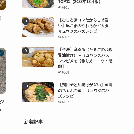
TOP15（2022年12月版）
6951
結
【むしろ豚コマだからこそ旨
い】豚こまのやわらかピカタ –
リュウジのバズレシピ
6927
【合法】麻薬卵（たまごのねぎ
モ
醤油漬け） – リュウジのバズ
レシピメモ【作り方・コツ・感
想】
6538
【鶏団子と油揚げが旨い】至高
のちゃんこ鍋 – リュウジのバ
ズレシピ
ジ
6192
ち
新着記事