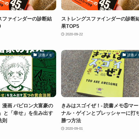
スファインダーの診断結
ストレングスファインダーの診断
0
果TOP5
2020-09-22
読書メモ
読書メ
】漫画 バビロン大富豪の
きみはスゴイぜ！- 読書メモ⑤マー
金」と「幸せ」を生み出す
ナル・ゲインとプレッシャーに打
法則
勝つ方法
2020-09-01