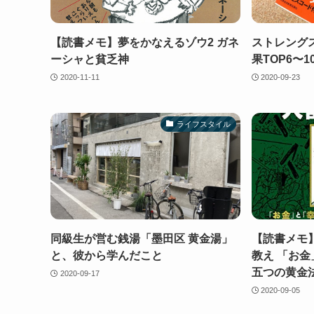
【読書メモ】夢をかなえるゾウ2 ガネ
ストレング
ーシャと貧乏神
果TOP6〜1
2020-11-11
2020-09-23
ライフスタイル
同級生が営む銭湯「墨田区 黄金湯」
【読書メモ
と、彼から学んだこと
教え 「お
五つの黄金
2020-09-17
2020-09-05