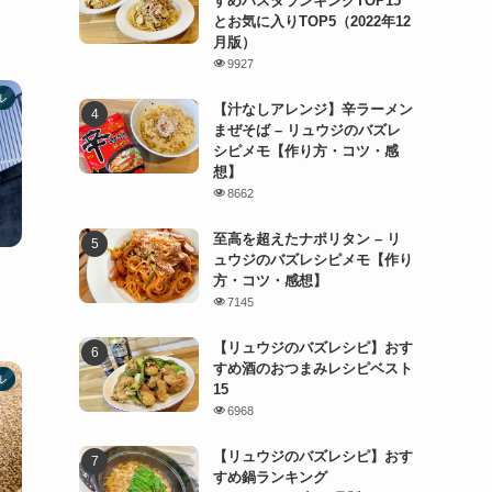
すめパスタランキングTOP15
とお気に入りTOP5（2022年12
月版）
9927
ル
【汁なしアレンジ】辛ラーメン
まぜそば – リュウジのバズレ
シピメモ【作り方・コツ・感
想】
8662
至高を超えたナポリタン – リ
ュウジのバズレシピメモ【作り
方・コツ・感想】
7145
【リュウジのバズレシピ】おす
すめ酒のおつまみレシピベスト
ル
15
6968
【リュウジのバズレシピ】おす
すめ鍋ランキング