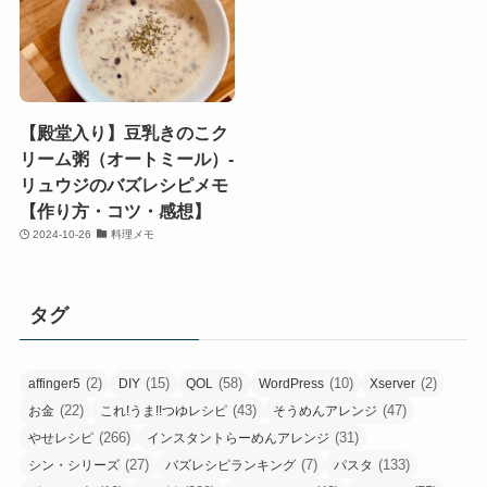
【殿堂入り】豆乳きのこク
リーム粥（オートミール）-
リュウジのバズレシピメモ
【作り方・コツ・感想】
2024-10-26
料理メモ
タグ
(2)
(15)
(58)
(10)
(2)
affinger5
DIY
QOL
WordPress
Xserver
(22)
(43)
(47)
お金
これ!うま!!つゆレシピ
そうめんアレンジ
(266)
(31)
やせレシピ
インスタントらーめんアレンジ
(27)
(7)
(133)
シン・シリーズ
バズレシピランキング
パスタ