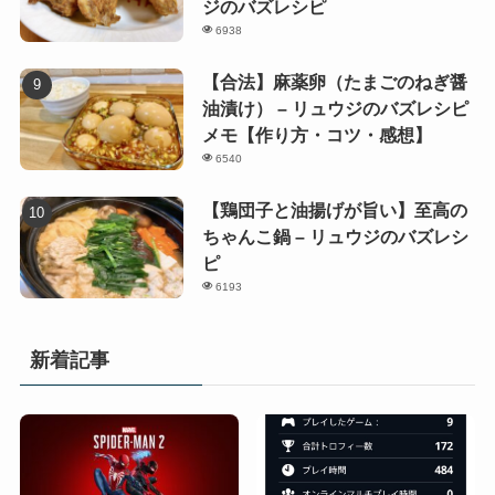
ジのバズレシピ
6938
【合法】麻薬卵（たまごのねぎ醤
油漬け） – リュウジのバズレシピ
メモ【作り方・コツ・感想】
6540
【鶏団子と油揚げが旨い】至高の
ちゃんこ鍋 – リュウジのバズレシ
ピ
6193
新着記事