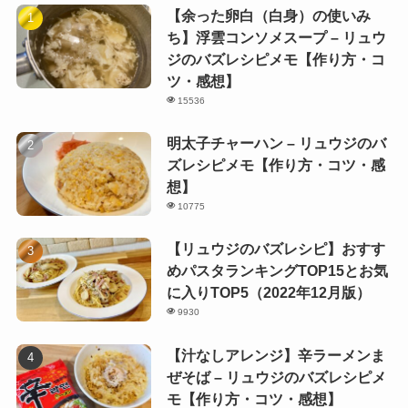
【余った卵白（白身）の使いみ
ち】浮雲コンソメスープ – リュウ
ジのバズレシピメモ【作り方・コ
ツ・感想】
15536
明太子チャーハン – リュウジのバ
ズレシピメモ【作り方・コツ・感
想】
10775
【リュウジのバズレシピ】おすす
めパスタランキングTOP15とお気
に入りTOP5（2022年12月版）
9930
【汁なしアレンジ】辛ラーメンま
ぜそば – リュウジのバズレシピメ
モ【作り方・コツ・感想】