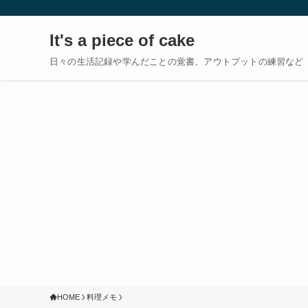
It's a piece of cake
日々の生活記録や学んだことの覚書、アウトプットの練習など
HOME
料理メモ