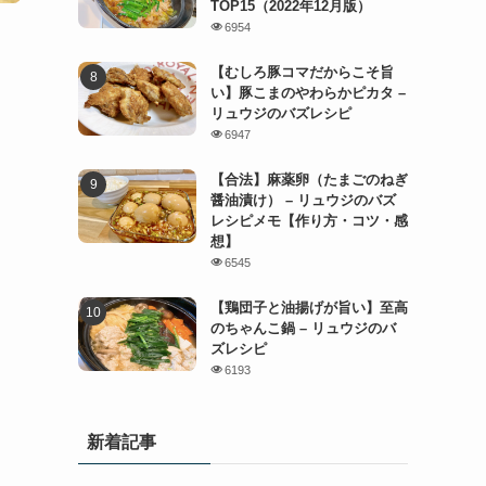
TOP15（2022年12月版）
6954
【むしろ豚コマだからこそ旨
い】豚こまのやわらかピカタ –
リュウジのバズレシピ
6947
【合法】麻薬卵（たまごのねぎ
醤油漬け） – リュウジのバズ
レシピメモ【作り方・コツ・感
想】
6545
【鶏団子と油揚げが旨い】至高
のちゃんこ鍋 – リュウジのバ
ズレシピ
6193
新着記事