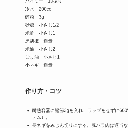
ハイミー 10振り
冷水 200cc
鰹粉 3g
砂糖 小さじ1/2
米酢 小さじ1
黒胡椒 適量
米油 小さじ2
ごま油 小さじ1
小ネギ 適量
作り方・コツ
耐熱容器に鰹節3gを入れ、ラップをせずに60
テム）。
長ネギをみじん切りにする。豚バラ肉は適当な