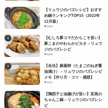
【リュウジのバズレシピ】おすす
め鍋ランキングTOP15（2022年
12月版）
6954
【むしろ豚コマだからこそ旨い】
豚こまのやわらかピカタ – リュウ
ジのバズレシピ
6946
【合法】麻薬卵（たまごのねぎ醤
油漬け） – リュウジのバズレシピ
メモ【作り方・コツ・感想】
6541
【鶏団子と油揚げが旨い】至高の
ちゃんこ鍋 – リュウジのバズレシ
ピ