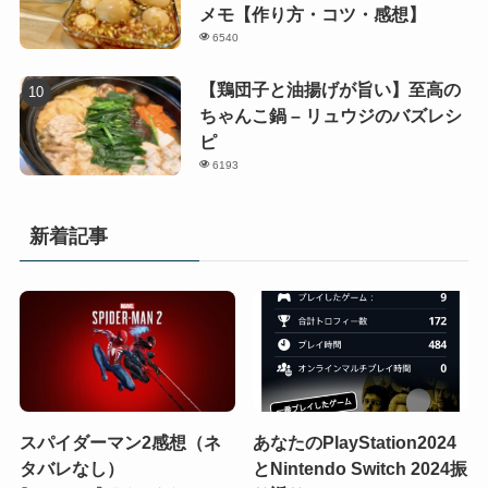
メモ【作り方・コツ・感想】
6540
【鶏団子と油揚げが旨い】至高の
ちゃんこ鍋 – リュウジのバズレシ
ピ
6193
新着記事
スパイダーマン2感想（ネ
あなたのPlayStation2024
タバレなし）
とNintendo Switch 2024振