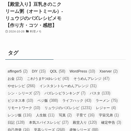
【殿堂入り】豆乳きのこク
リーム粥（オートミール）-
リュウジのバズレシピメモ
【作り方・コツ・感想】
2024-10-26
料理メモ
タグ
(2)
(15)
(58)
(10)
(2)
affinger5
DIY
QOL
WordPress
Xserver
(22)
(43)
(47)
お金
これ!うま!!つゆレシピ
そうめんアレンジ
(266)
(31)
やせレシピ
インスタントらーめんアレンジ
(27)
(7)
(133)
シン・シリーズ
バズレシピランキング
パスタ
(10)
(388)
(43)
(75)
ビジネス本
ベジ飯
ライフハック
ラーメン
(10)
(1231)
(4)
リモートワーク
リュウジのバズレシピ
レジャー
(116)
(11)
(2)
(16)
(1)
レンジ飯
人生観
写真
子育て
宇宙兄弟
(128)
(27)
(120)
(3)
日記
本気スパイスレシピ
殿堂入り
確定申告
(16)
(268)
(88)
自己啓発
至高シリーズ
虚無シリーズ