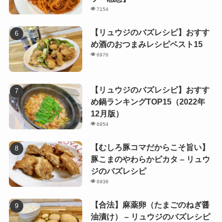
7154
【リュウジのバズレシピ】おすす
め酒のおつまみレシピベスト15
6976
【リュウジのバズレシピ】おすす
め鍋ランキングTOP15（2022年
12月版）
6954
【むしろ豚コマだからこそ旨い】
豚こまのやわらかピカタ – リュウ
ジのバズレシピ
6938
【合法】麻薬卵（たまごのねぎ醤
油漬け） – リュウジのバズレシピ