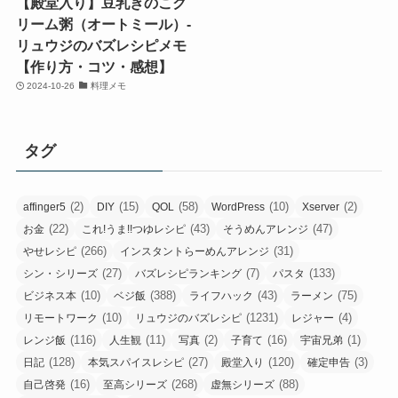
【殿堂入り】豆乳きのこク
リーム粥（オートミール）-
リュウジのバズレシピメモ
【作り方・コツ・感想】
2024-10-26
料理メモ
タグ
(2)
(15)
(58)
(10)
(2)
affinger5
DIY
QOL
WordPress
Xserver
(22)
(43)
(47)
お金
これ!うま!!つゆレシピ
そうめんアレンジ
(266)
(31)
やせレシピ
インスタントらーめんアレンジ
(27)
(7)
(133)
シン・シリーズ
バズレシピランキング
パスタ
(10)
(388)
(43)
(75)
ビジネス本
ベジ飯
ライフハック
ラーメン
(10)
(1231)
(4)
リモートワーク
リュウジのバズレシピ
レジャー
(116)
(11)
(2)
(16)
(1)
レンジ飯
人生観
写真
子育て
宇宙兄弟
(128)
(27)
(120)
(3)
日記
本気スパイスレシピ
殿堂入り
確定申告
(16)
(268)
(88)
自己啓発
至高シリーズ
虚無シリーズ