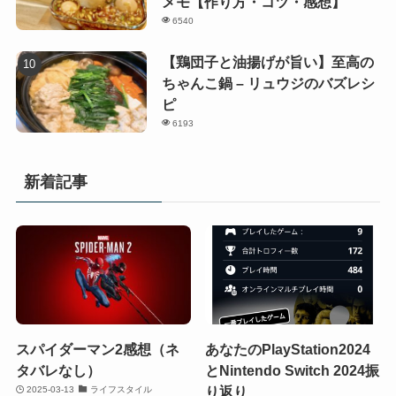
メモ【作り方・コツ・感想】
6540
【鶏団子と油揚げが旨い】至高の
ちゃんこ鍋 – リュウジのバズレシ
ピ
6193
新着記事
スパイダーマン2感想（ネ
あなたのPlayStation2024
タバレなし）
とNintendo Switch 2024振
り返り
2025-03-13
ライフスタイル