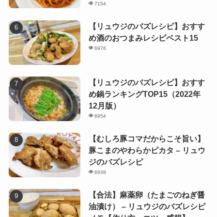
7154
【リュウジのバズレシピ】おすす
め酒のおつまみレシピベスト15
6976
【リュウジのバズレシピ】おすす
め鍋ランキングTOP15（2022年
12月版）
6954
【むしろ豚コマだからこそ旨い】
豚こまのやわらかピカタ – リュウ
ジのバズレシピ
6938
【合法】麻薬卵（たまごのねぎ醤
油漬け） – リュウジのバズレシピ