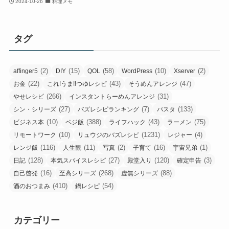
2024-10-26
料理メモ
タグ
(2)
(15)
(58)
(10)
(2)
affinger5
DIY
QOL
WordPress
Xserver
(22)
(43)
(47)
お金
これ!うま!!つゆレシピ
そうめんアレンジ
(266)
(31)
やせレシピ
インスタントらーめんアレンジ
(27)
(7)
(133)
シン・シリーズ
バズレシピランキング
パスタ
(10)
(388)
(43)
(75)
ビジネス本
ベジ飯
ライフハック
ラーメン
(10)
(1231)
(4)
リモートワーク
リュウジのバズレシピ
レジャー
(116)
(11)
(2)
(16)
(1)
レンジ飯
人生観
写真
子育て
宇宙兄弟
(128)
(27)
(120)
(3)
日記
本気スパイスレシピ
殿堂入り
確定申告
(16)
(268)
(88)
自己啓発
至高シリーズ
虚無シリーズ
(410)
(54)
酒のおつまみ
鍋レシピ
カテゴリー