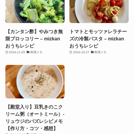
【カンタン酢】やみつき無
トマトとモッツァレラチー
限ブロッコリー – mizkan
ズの冷製パスタ – mizkan
おうちレシピ
おうちレシピ
2024-11-05
料理メモ
2024-10-27
料理メモ
【殿堂入り】豆乳きのこク
リーム粥（オートミール）-
リュウジのバズレシピメモ
【作り方・コツ・感想】