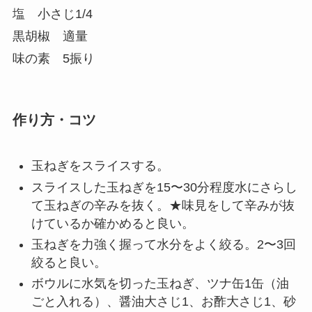
塩 小さじ1/4
黒胡椒 適量
味の素 5振り
作り方・コツ
玉ねぎをスライスする。
スライスした玉ねぎを15〜30分程度水にさらし
て玉ねぎの辛みを抜く。★味見をして辛みが抜
けているか確かめると良い。
玉ねぎを力強く握って水分をよく絞る。2〜3回
絞ると良い。
ボウルに水気を切った玉ねぎ、ツナ缶1缶（油
ごと入れる）、醤油大さじ1、お酢大さじ1、砂