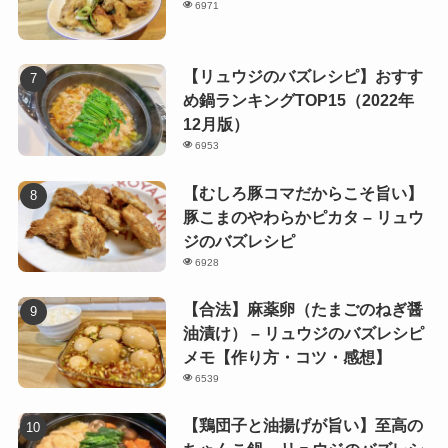
6971
【リュウジのバズレシピ】おすす
め鍋ランキングTOP15（2022年
12月版）
6953
【むしろ豚コマだからこそ旨い】
豚こまのやわらかピカタ – リュウ
ジのバズレシピ
6928
【合法】麻薬卵（たまごのねぎ醤
油漬け） – リュウジのバズレシピ
メモ【作り方・コツ・感想】
6539
【鶏団子と油揚げが旨い】至高の