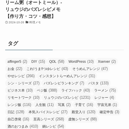
リーム粥（オートミール）-
リュウジのバズレシピメモ
【作り方・コツ・感想】
2024-10-26
料理メモ
タグ
(2)
(15)
(58)
(10)
(2)
affinger5
DIY
QOL
WordPress
Xserver
(22)
(43)
(47)
お金
これ!うま!!つゆレシピ
そうめんアレンジ
(266)
(31)
やせレシピ
インスタントらーめんアレンジ
(27)
(7)
(133)
シン・シリーズ
バズレシピランキング
パスタ
(10)
(388)
(43)
(75)
ビジネス本
ベジ飯
ライフハック
ラーメン
(10)
(1231)
(4)
リモートワーク
リュウジのバズレシピ
レジャー
(116)
(11)
(2)
(16)
(1)
レンジ飯
人生観
写真
子育て
宇宙兄弟
(128)
(27)
(120)
(3)
日記
本気スパイスレシピ
殿堂入り
確定申告
(16)
(268)
(88)
自己啓発
至高シリーズ
虚無シリーズ
(410)
(54)
酒のおつまみ
鍋レシピ