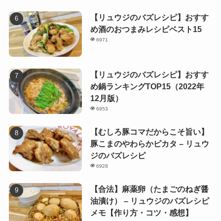
【リュウジのバズレシピ】おすす
め酒のおつまみレシピベスト15
6971
【リュウジのバズレシピ】おすす
め鍋ランキングTOP15（2022年
12月版）
6953
【むしろ豚コマだからこそ旨い】
豚こまのやわらかピカタ – リュウ
ジのバズレシピ
6928
【合法】麻薬卵（たまごのねぎ醤
油漬け） – リュウジのバズレシピ
メモ【作り方・コツ・感想】