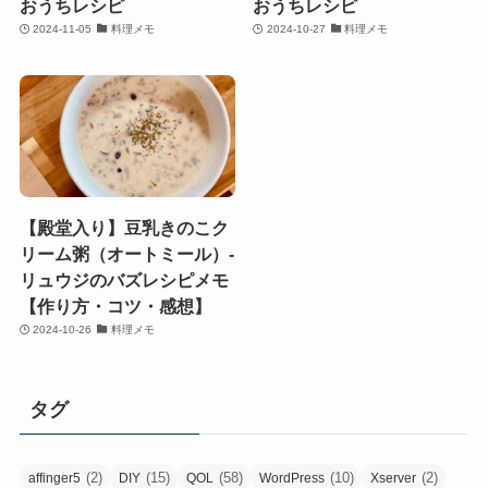
おうちレシピ
おうちレシピ
2024-11-05
料理メモ
2024-10-27
料理メモ
【殿堂入り】豆乳きのこク
リーム粥（オートミール）-
リュウジのバズレシピメモ
【作り方・コツ・感想】
2024-10-26
料理メモ
タグ
(2)
(15)
(58)
(10)
(2)
affinger5
DIY
QOL
WordPress
Xserver