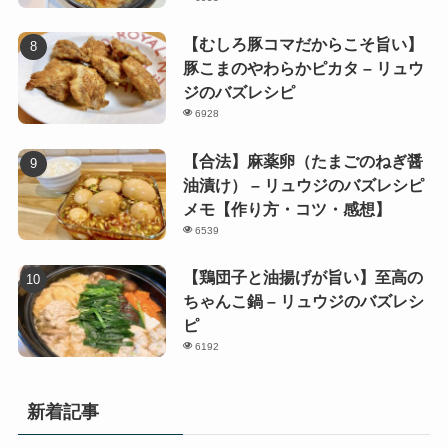
【むしろ豚コマだからこそ旨い】
豚こまのやわらかピカタ – リュウ
ジのバズレシピ
6928
【合法】麻薬卵（たまごのねぎ醤
油漬け） – リュウジのバズレシピ
メモ【作り方・コツ・感想】
6539
【鶏団子と油揚げが旨い】至高の
ちゃんこ鍋 – リュウジのバズレシ
ピ
6192
新着記事