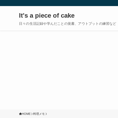
It's a piece of cake
日々の生活記録や学んだことの覚書、アウトプットの練習など
HOME
料理メモ