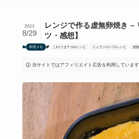
レンジで作る虚無卵焼き –
2023
8/29
ツ・感想】
料理メモ
これ!うま!!つゆレシピ
リュウジのバズレシピ
虚
当サイトではアフィリエイト広告を利用していま