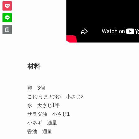
材料
卵 3個
これ!うま!!つゆ 小さじ2
水 大さじ1半
サラダ油 小さじ1
小ネギ 適量
醤油 適量