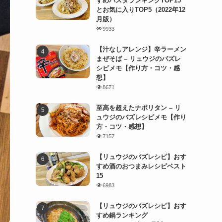
すめパスタランキングTOP15
とお気に入りTOP5（2022年12
月版）
9933
【汁なしアレンジ】辛ラーメン
まぜそば – リュウジのバズレ
シピメモ【作り方・コツ・感
想】
8671
至高を超えたナポリタン – リ
ュウジのバズレシピメモ【作り
方・コツ・感想】
7157
【リュウジのバズレシピ】おす
すめ酒のおつまみレシピベスト
15
6983
【リュウジのバズレシピ】おす
すめ鍋ランキング