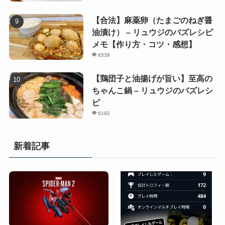
【合法】麻薬卵（たまごのねぎ醤
油漬け） – リュウジのバズレシピ
メモ【作り方・コツ・感想】
6539
【鶏団子と油揚げが旨い】至高の
ちゃんこ鍋 – リュウジのバズレシ
ピ
6192
新着記事