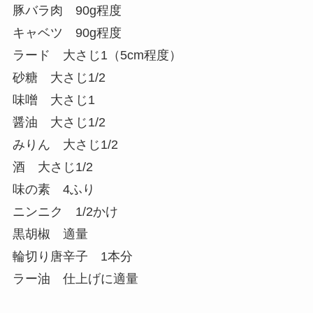
豚バラ肉 90g程度
キャベツ 90g程度
ラード 大さじ1（5cm程度）
砂糖 大さじ1/2
味噌 大さじ1
醤油 大さじ1/2
みりん 大さじ1/2
酒 大さじ1/2
味の素 4ふり
ニンニク 1/2かけ
黒胡椒 適量
輪切り唐辛子 1本分
ラー油 仕上げに適量