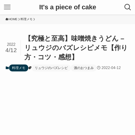
It's a piece of cake
HOME
料理メモ
【究極と至高】味噌焼きうどん –
2022
リュウジのバズレシピメモ【作り
4/12
方・コツ・感想】
2022-04-12
料理メモ
リュウジのバズレシピ
酒のおつまみ