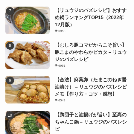
【リュウジのバズレシピ】おすす
め鍋ランキングTOP15（2022年
12月版）
6958
【むしろ豚コマだからこそ旨い】
豚こまのやわらかピカタ – リュウ
ジのバズレシピ
6951
【合法】麻薬卵（たまごのねぎ醤
油漬け） – リュウジのバズレシピ
メモ【作り方・コツ・感想】
6548
【鶏団子と油揚げが旨い】至高の
ちゃんこ鍋 – リュウジのバズレシ
ピ