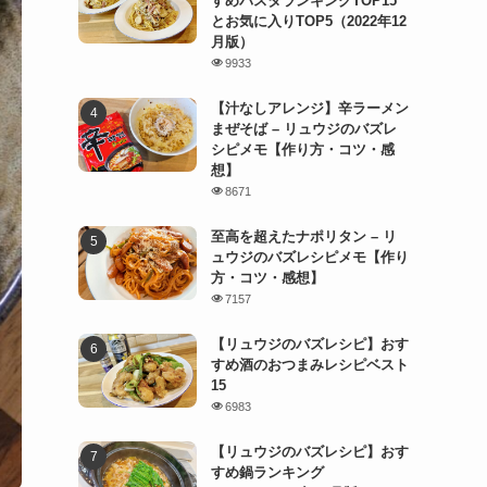
すめパスタランキングTOP15
とお気に入りTOP5（2022年12
月版）
9933
【汁なしアレンジ】辛ラーメン
まぜそば – リュウジのバズレ
シピメモ【作り方・コツ・感
想】
8671
至高を超えたナポリタン – リ
ュウジのバズレシピメモ【作り
方・コツ・感想】
7157
【リュウジのバズレシピ】おす
すめ酒のおつまみレシピベスト
15
6983
【リュウジのバズレシピ】おす
すめ鍋ランキング