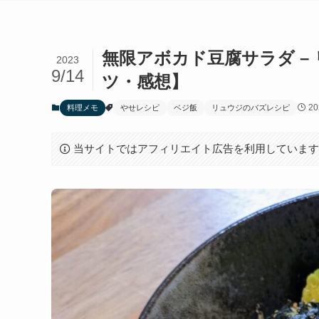
無限アボカド豆腐サラダ –
2023
9/14
ツ・感想】
20
料理メモ
やせレシピ
ベジ飯
リュウジのバズレシピ
当サイトではアフィリエイト広告を利用していま