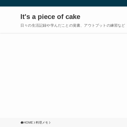
It's a piece of cake
日々の生活記録や学んだことの覚書、アウトプットの練習など
HOME
料理メモ