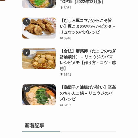
TOP15（2022年12月版）
6954
【むしろ豚コマだからこそ旨
い】豚こまのやわらかピカタ –
リュウジのバズレシピ
6946
【合法】麻薬卵（たまごのねぎ
醤油漬け） – リュウジのバズ
レシピメモ【作り方・コツ・感
想】
6541
【鶏団子と油揚げが旨い】至高
のちゃんこ鍋 – リュウジのバ
ズレシピ
6193
新着記事