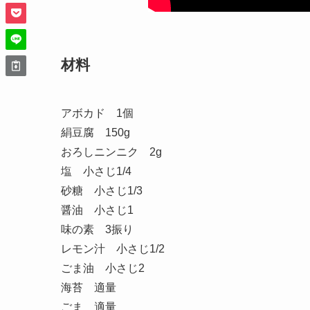
材料
アボカド 1個
絹豆腐 150g
おろしニンニク 2g
塩 小さじ1/4
砂糖 小さじ1/3
醤油 小さじ1
味の素 3振り
レモン汁 小さじ1/2
ごま油 小さじ2
海苔 適量
ごま 適量