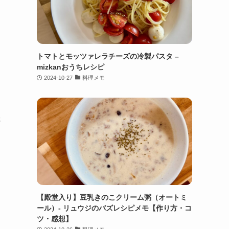
トマトとモッツァレラチーズの冷製パスタ –
mizkanおうちレシピ
2024-10-27
料理メモ
っ
さ
【殿堂入り】豆乳きのこクリーム粥（オートミ
ール）- リュウジのバズレシピメモ【作り方・コ
ツ・感想】