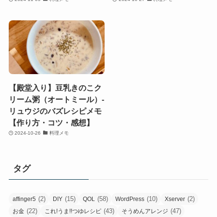
【殿堂入り】豆乳きのこク
リーム粥（オートミール）-
リュウジのバズレシピメモ
【作り方・コツ・感想】
2024-10-26
料理メモ
タグ
(2)
(15)
(58)
(10)
(2)
affinger5
DIY
QOL
WordPress
Xserver
(22)
(43)
(47)
お金
これ!うま!!つゆレシピ
そうめんアレンジ