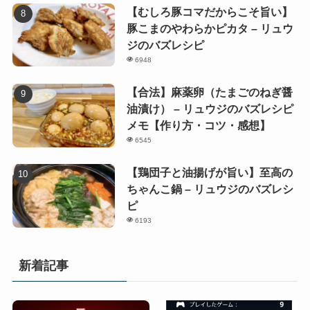
【むしろ豚コマだからこそ旨い】
豚こまのやわらかピカタ – リュウ
ジのバズレシピ
6948
【合法】麻薬卵（たまごのねぎ醤
油漬け） – リュウジのバズレシピ
メモ【作り方・コツ・感想】
6545
【鶏団子と油揚げが旨い】至高の
ちゃんこ鍋 – リュウジのバズレシ
ピ
6193
新着記事