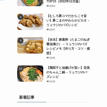
TOP15（2022年12月版）
6954
【むしろ豚コマだからこそ旨
い】豚こまのやわらかピカタ –
リュウジのバズレシピ
6947
【合法】麻薬卵（たまごのねぎ
醤油漬け） – リュウジのバズ
レシピメモ【作り方・コツ・感
想】
6545
【鶏団子と油揚げが旨い】至高
のちゃんこ鍋 – リュウジのバ
ズレシピ
6193
新着記事