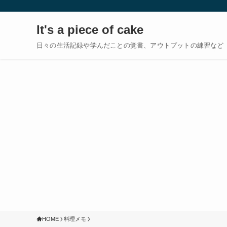
It's a piece of cake
日々の生活記録や学んだことの覚書、アウトプットの練習など
HOME
料理メモ