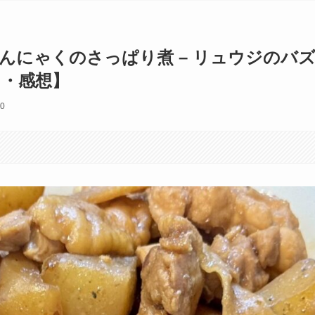
んにゃくのさっぱり煮 – リュウジのバ
・感想】
10
す