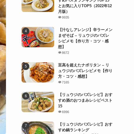
すめパスタランキングTOP15
とお気に入りTOP5（2022年12
月版）
9935
【汁なしアレンジ】辛ラーメン
まぜそば – リュウジのバズレ
シピメモ【作り方・コツ・感
想】
8672
至高を超えたナポリタン – リ
ュウジのバズレシピメモ【作り
方・コツ・感想】
7165
【リュウジのバズレシピ】おす
すめ酒のおつまみレシピベスト
15
6996
【リュウジのバズレシピ】おす
すめ鍋ランキング