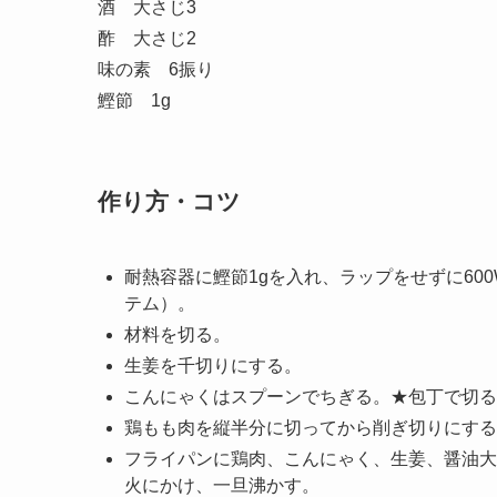
酒 大さじ3
酢 大さじ2
味の素 6振り
鰹節 1g
作り方・コツ
耐熱容器に鰹節1gを入れ、ラップをせずに60
テム）。
材料を切る。
生姜を千切りにする。
こんにゃくはスプーンでちぎる。★包丁で切る
鶏もも肉を縦半分に切ってから削ぎ切りにする
フライパンに鶏肉、こんにゃく、生姜、醤油大
火にかけ、一旦沸かす。