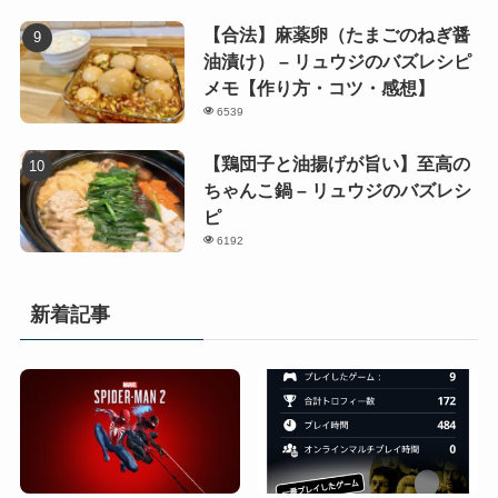
【合法】麻薬卵（たまごのねぎ醤
油漬け） – リュウジのバズレシピ
メモ【作り方・コツ・感想】
6539
【鶏団子と油揚げが旨い】至高の
ちゃんこ鍋 – リュウジのバズレシ
ピ
6192
新着記事