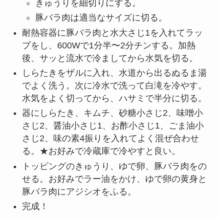
きゅうりを細切りにする。
豚バラ肉は適当なサイズに切る。
耐熱容器に豚バラ肉と水大さじ1を入れてラッ
プをし、600Wで1分半〜2分チンする。加熱
後、サッと流水で冷ましてから水気を切る。
しらたきをザルに入れ、水道から出るぬるま湯
でよく洗う。次に冷水で洗って白滝を冷やす。
水気をよく切ってから、ハサミで半分に切る。
器にしらたき、キムチ、砂糖小さじ2、味噌小
さじ2、醤油小さじ1、お酢小さじ1、ごま油小
さじ2、味の素4振りを入れてよく混ぜ合わせ
る。★お好みで冷蔵庫で冷やすと良い。
トッピングのきゅうり、ゆで卵、豚バラ肉をの
せる。お好みでラー油をかけ、ゆで卵の黄身と
豚バラ肉にアジシオをふる。
完成！