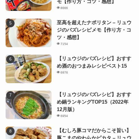
モ【作り方・コツ・感想】
8666
至高を超えたナポリタン – リュウ
ジのバズレシピメモ【作り方・コ
ツ・感想】
7154
【リュウジのバズレシピ】おすす
め酒のおつまみレシピベスト15
6976
【リュウジのバズレシピ】おすす
め鍋ランキングTOP15（2022年
12月版）
6954
【むしろ豚コマだからこそ旨い】
豚こまのやわらかピカタ – リュウ