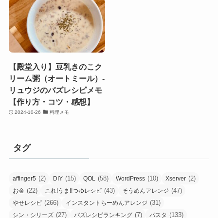
【殿堂入り】豆乳きのこク
リーム粥（オートミール）-
リュウジのバズレシピメモ
【作り方・コツ・感想】
2024-10-26
料理メモ
タグ
(2)
(15)
(58)
(10)
(2)
affinger5
DIY
QOL
WordPress
Xserver
(22)
(43)
(47)
お金
これ!うま!!つゆレシピ
そうめんアレンジ
(266)
(31)
やせレシピ
インスタントらーめんアレンジ
(27)
(7)
(133)
シン・シリーズ
バズレシピランキング
パスタ