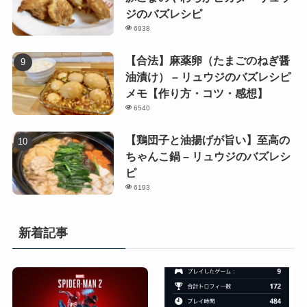
ジのバズレシピ
6938
【合法】麻薬卵（たまごのねぎ醤
油漬け） – リュウジのバズレシピ
メモ【作り方・コツ・感想】
6540
【鶏団子と油揚げが旨い】至高の
ちゃんこ鍋 – リュウジのバズレシ
ピ
6193
新着記事