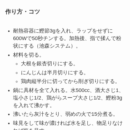
作り方・コツ
耐熱容器に鰹節3gを入れ、ラップをせずに
600Wで50秒チンする。加熱後、指で揉んで粉
状にする（池森システム）。
材料を切る。
大根を銀杏切りにする。
にんじんは半月切りにする。
鶏肉縦半分に切ってから削ぎ切りにする。
鍋に具材を全て入れる。水500cc、酒大さじ1、
塩小さじ1/2、鶏がらスープ大さじ1/2、鰹粉3g
を入れて沸かす。
沸いたら灰汁をとり、弱めの火で15分煮る。
味見をして味が濃ければ水を足し、物足りなけ