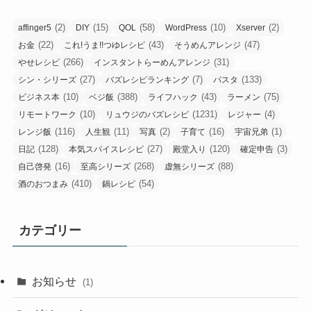
(2)
(15)
(58)
(10)
(2)
affinger5
DIY
QOL
WordPress
Xserver
(22)
(43)
(47)
お金
これ!うま!!つゆレシピ
そうめんアレンジ
(266)
(31)
やせレシピ
インスタントらーめんアレンジ
(27)
(7)
(133)
シン・シリーズ
バズレシピランキング
パスタ
(10)
(388)
(43)
(75)
ビジネス本
ベジ飯
ライフハック
ラーメン
(10)
(1231)
(4)
リモートワーク
リュウジのバズレシピ
レジャー
(116)
(11)
(2)
(16)
(1)
レンジ飯
人生観
写真
子育て
宇宙兄弟
(128)
(27)
(120)
(3)
日記
本気スパイスレシピ
殿堂入り
確定申告
(16)
(268)
(88)
自己啓発
至高シリーズ
虚無シリーズ
(410)
(54)
酒のおつまみ
鍋レシピ
カテゴリー
お知らせ
(1)