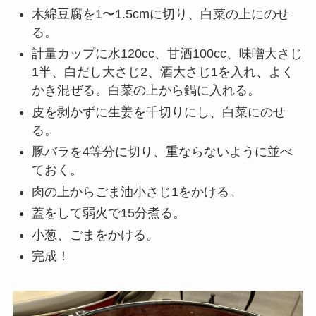
木綿豆腐を1〜1.5cmに切り、白菜の上にのせ
る。
計量カップに水120cc、甘酒100cc、味噌大さじ
1半、白だし大さじ2、酒大さじ1を入れ、よく
かき混ぜる。白菜の上から鍋に入れる。
皮を剥かずに生姜を千切りにし、白菜にのせ
る。
豚バラを4等分に切り、重ならないように並べ
ておく。
肉の上からごま油小さじ1をかける。
蓋をして弱火で15分煮る。
小葱、ごまをかける。
完成！