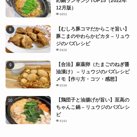
め鍋ランキングTOP15（2022年
12月版）
6953
【むしろ豚コマだからこそ旨い】
豚こまのやわらかピカタ – リュウ
ジのバズレシピ
6928
【合法】麻薬卵（たまごのねぎ醤
油漬け） – リュウジのバズレシピ
メモ【作り方・コツ・感想】
6539
【鶏団子と油揚げが旨い】至高の
ちゃんこ鍋 – リュウジのバズレシ
ピ
6192