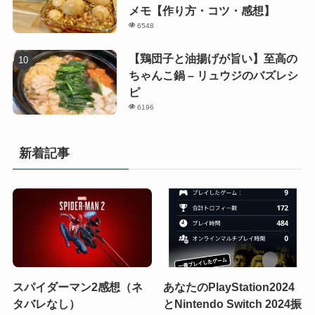
メモ【作り方・コツ・感想】
6548
【鶏団子と油揚げが旨い】至高の
ちゃんこ鍋 – リュウジのバズレシ
ピ
6196
新着記事
スパイダーマン2感想（ネ
あなたのPlayStation2024
タバレなし）
とNintendo Switch 2024振