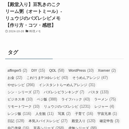
【殿堂入り】豆乳きのこク
リーム粥（オートミール）-
リュウジのバズレシピメモ
【作り方・コツ・感想】
2024-10-26
料理メモ
タグ
(2)
(15)
(58)
(10)
(2)
affinger5
DIY
QOL
WordPress
Xserver
(22)
(43)
(47)
お金
これ!うま!!つゆレシピ
そうめんアレンジ
(266)
(31)
やせレシピ
インスタントらーめんアレンジ
(27)
(7)
(133)
シン・シリーズ
バズレシピランキング
パスタ
(10)
(388)
(43)
(75)
ビジネス本
ベジ飯
ライフハック
ラーメン
(10)
(1231)
(4)
リモートワーク
リュウジのバズレシピ
レジャー
(116)
(11)
(2)
(16)
(1)
レンジ飯
人生観
写真
子育て
宇宙兄弟
(128)
(27)
(120)
(3)
日記
本気スパイスレシピ
殿堂入り
確定申告
(16)
(268)
(88)
自己啓発
至高シリーズ
虚無シリーズ