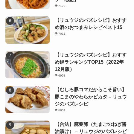
7172
【リュウジのバズレシピ】おすす
め酒のおつまみレシピベスト15
7011
【リュウジのバズレシピ】おすす
め鍋ランキングTOP15（2022年
12月版）
6958
【むしろ豚コマだからこそ旨い】
豚こまのやわらかピカタ – リュウ
ジのバズレシピ
6951
【合法】麻薬卵（たまごのねぎ醤
油漬け） – リュウジのバズレシピ