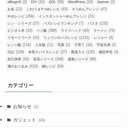
(2)
(15)
(58)
(10)
(2)
affinger5
DIY
QOL
WordPress
Xserver
(22)
(43)
(47)
お金
これ!うま!!つゆレシピ
そうめんアレンジ
(266)
(31)
やせレシピ
インスタントらーめんアレンジ
(27)
(7)
(133)
シン・シリーズ
バズレシピランキング
パスタ
(10)
(388)
(43)
(75)
ビジネス本
ベジ飯
ライフハック
ラーメン
(10)
(1231)
(4)
リモートワーク
リュウジのバズレシピ
レジャー
(116)
(11)
(2)
(16)
(1)
レンジ飯
人生観
写真
子育て
宇宙兄弟
(128)
(27)
(120)
(3)
日記
本気スパイスレシピ
殿堂入り
確定申告
(16)
(268)
(88)
自己啓発
至高シリーズ
虚無シリーズ
(410)
(54)
酒のおつまみ
鍋レシピ
カテゴリー
お知らせ
(1)
ガジェット
(24)