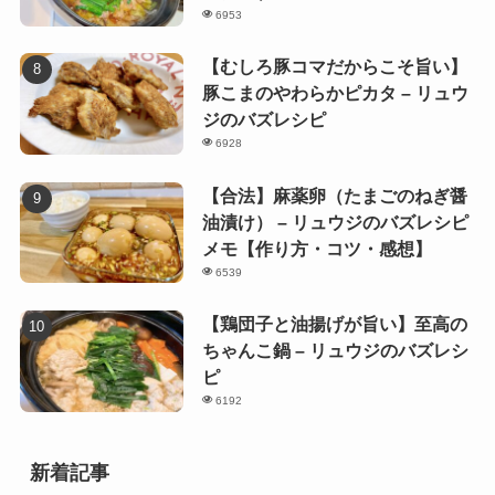
6953
【むしろ豚コマだからこそ旨い】
豚こまのやわらかピカタ – リュウ
ジのバズレシピ
6928
【合法】麻薬卵（たまごのねぎ醤
油漬け） – リュウジのバズレシピ
メモ【作り方・コツ・感想】
6539
【鶏団子と油揚げが旨い】至高の
ちゃんこ鍋 – リュウジのバズレシ
ピ
6192
新着記事