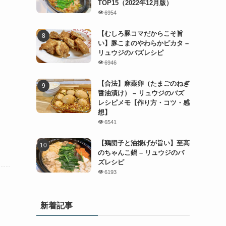
TOP15（2022年12月版）
6954
【むしろ豚コマだからこそ旨
い】豚こまのやわらかピカタ –
リュウジのバズレシピ
6946
【合法】麻薬卵（たまごのねぎ
醤油漬け） – リュウジのバズ
レシピメモ【作り方・コツ・感
想】
6541
【鶏団子と油揚げが旨い】至高
のちゃんこ鍋 – リュウジのバ
ズレシピ
6193
新着記事