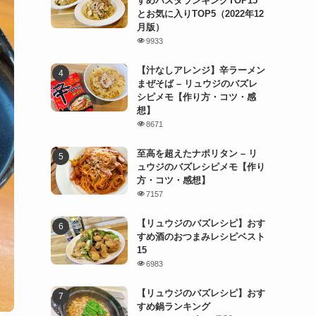
すめパスタランキングTOP15
とお気に入りTOP5（2022年12
月版）
9933
【汁なしアレンジ】辛ラーメン
まぜそば – リュウジのバズレ
シピメモ【作り方・コツ・感
想】
8671
至高を超えたナポリタン – リ
ュウジのバズレシピメモ【作り
方・コツ・感想】
7157
【リュウジのバズレシピ】おす
すめ酒のおつまみレシピベスト
15
6983
【リュウジのバズレシピ】おす
すめ鍋ランキング