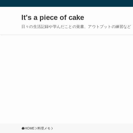
It's a piece of cake
日々の生活記録や学んだことの覚書、アウトプットの練習など
HOME
料理メモ