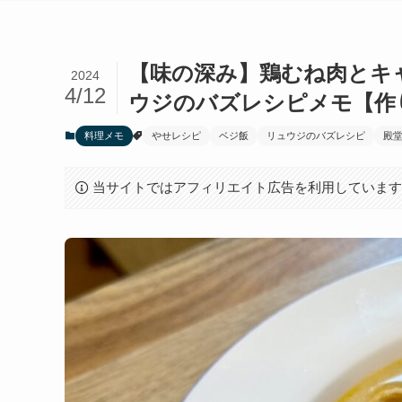
【味の深み】鶏むね肉とキャ
2024
4/12
ウジのバズレシピメモ【作
料理メモ
やせレシピ
ベジ飯
リュウジのバズレシピ
殿
当サイトではアフィリエイト広告を利用していま