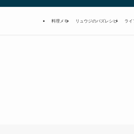
料理メモ
リュウジのバズレシピ
ライ