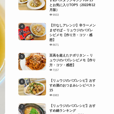
すめパスタランキングTOP15
とお気に入りTOP5（2022年12
月版）
9933
【汁なしアレンジ】辛ラーメン
まぜそば – リュウジのバズレ
シピメモ【作り方・コツ・感
想】
8671
至高を超えたナポリタン – リ
ュウジのバズレシピメモ【作り
方・コツ・感想】
7157
【リュウジのバズレシピ】おす
すめ酒のおつまみレシピベスト
15
6983
【リュウジのバズレシピ】おす
すめ鍋ランキング