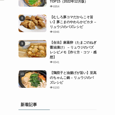
TOP15（2022年12月版）
6954
【むしろ豚コマだからこそ旨
い】豚こまのやわらかピカタ –
リュウジのバズレシピ
6946
【合法】麻薬卵（たまごのねぎ
醤油漬け） – リュウジのバズ
レシピメモ【作り方・コツ・感
想】
6541
【鶏団子と油揚げが旨い】至高
のちゃんこ鍋 – リュウジのバ
ズレシピ
6193
新着記事