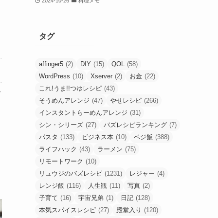
2024-10-26
料理メモ
タグ
affinger5
(2)
DIY
(15)
QOL
(58)
WordPress
(10)
Xserver
(2)
お金
(22)
これ!うま!!つゆレシピ
(43)
て
そうめんアレンジ
(47)
やせレシピ
(266)
インスタントらーめんアレンジ
(31)
シン・シリーズ
(27)
バズレシピランキング
(7)
パスタ
(133)
ビジネス本
(10)
ベジ飯
(388)
ライフハック
(43)
ラーメン
(75)
リモートワーク
(10)
リュウジのバズレシピ
(1231)
レジャー
(4)
レンジ飯
(116)
人生観
(11)
写真
(2)
子育て
(16)
宇宙兄弟
(1)
日記
(128)
本気スパイスレシピ
(27)
殿堂入り
(120)