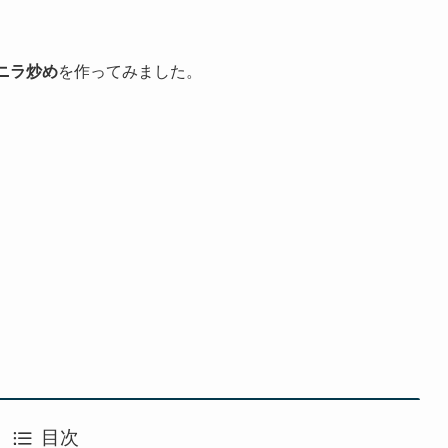
ニラ炒め
を作ってみました。
目次