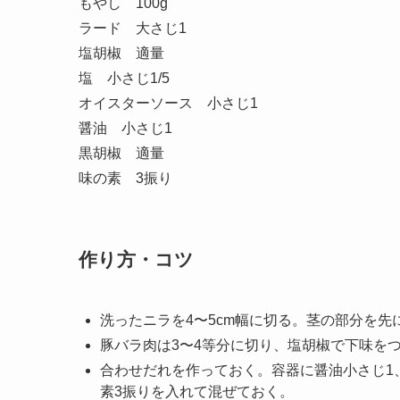
もやし 100g
ラード 大さじ1
塩胡椒 適量
塩 小さじ1/5
オイスターソース 小さじ1
醤油 小さじ1
黒胡椒 適量
味の素 3振り
作り方・コツ
洗ったニラを4〜5cm幅に切る。茎の部分を
豚バラ肉は3〜4等分に切り、塩胡椒で下味を
合わせだれを作っておく。容器に醤油小さじ1、