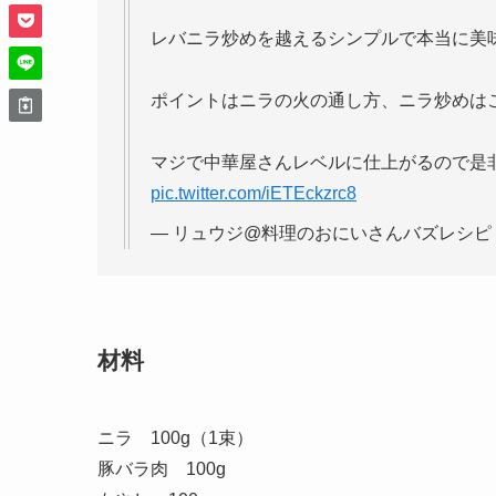
レバニラ炒めを越えるシンプルで本当に美
ポイントはニラの火の通し方、ニラ炒めは
マジで中華屋さんレベルに仕上がるので是
pic.twitter.com/iETEckzrc8
— リュウジ@料理のおにいさんバズレシピ (@
材料
ニラ 100g（1束）
豚バラ肉 100g