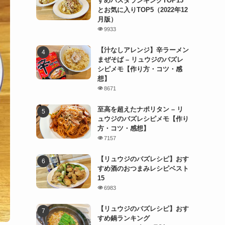
すめパスタランキングTOP15
とお気に入りTOP5（2022年12
月版）
9933
【汁なしアレンジ】辛ラーメン
まぜそば – リュウジのバズレ
シピメモ【作り方・コツ・感
想】
8671
至高を超えたナポリタン – リ
ュウジのバズレシピメモ【作り
方・コツ・感想】
7157
【リュウジのバズレシピ】おす
すめ酒のおつまみレシピベスト
15
6983
【リュウジのバズレシピ】おす
すめ鍋ランキング