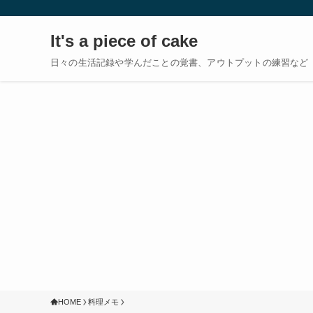
It's a piece of cake
日々の生活記録や学んだことの覚書、アウトプットの練習など
HOME
料理メモ