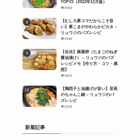
TOP15（2022年12月版）
6954
【むしろ豚コマだからこそ旨
い】豚こまのやわらかピカタ –
リュウジのバズレシピ
6946
【合法】麻薬卵（たまごのねぎ
醤油漬け） – リュウジのバズ
レシピメモ【作り方・コツ・感
想】
6541
【鶏団子と油揚げが旨い】至高
のちゃんこ鍋 – リュウジのバ
ズレシピ
6193
新着記事