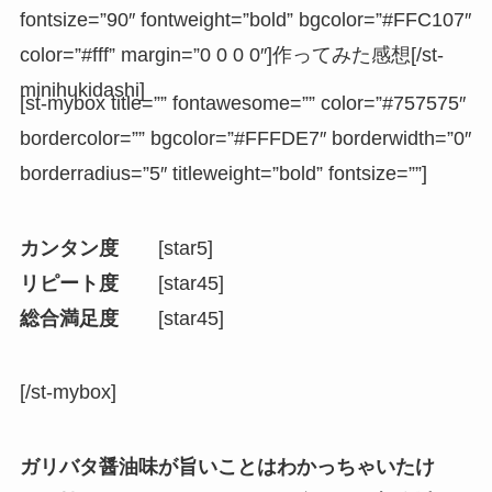
fontsize=”90″ fontweight=”bold” bgcolor=”#FFC107″
color=”#fff” margin=”0 0 0 0″]作ってみた感想[/st-
minihukidashi]
[st-mybox title=”” fontawesome=”” color=”#757575″
bordercolor=”” bgcolor=”#FFFDE7″ borderwidth=”0″
borderradius=”5″ titleweight=”bold” fontsize=””]
カンタン度
[star5]
リピート度
[star45]
総合満足度
[star45]
[/st-mybox]
ガリバタ醤油味が旨いことはわかっちゃいたけ