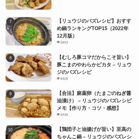
【リュウジのバズレシピ】おすす
め鍋ランキングTOP15（2022年
12月版）
6953
【むしろ豚コマだからこそ旨い】
豚こまのやわらかピカタ – リュウ
ジのバズレシピ
6928
【合法】麻薬卵（たまごのねぎ醤
油漬け） – リュウジのバズレシピ
メモ【作り方・コツ・感想】
6539
【鶏団子と油揚げが旨い】至高の
ちゃんこ鍋 – リュウジのバズレシ