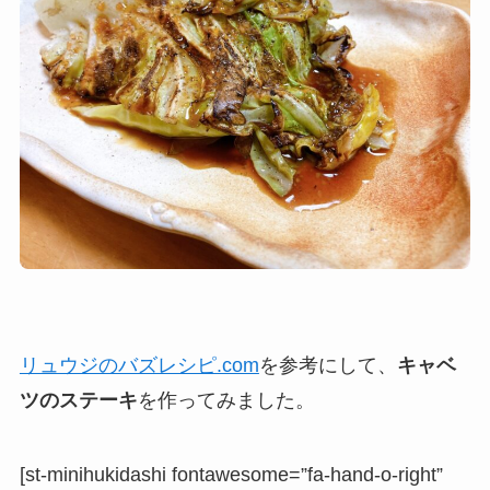
リュウジのバズレシピ.com
を参考にして、
キャベ
ツのステーキ
を作ってみました。
[st-minihukidashi fontawesome=”fa-hand-o-right”