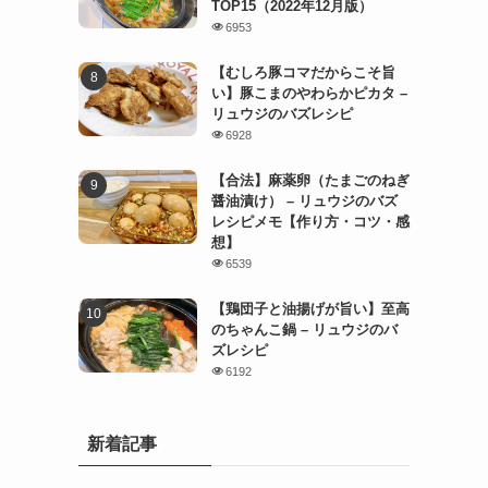
TOP15（2022年12月版）
6953
【むしろ豚コマだからこそ旨
い】豚こまのやわらかピカタ –
リュウジのバズレシピ
6928
【合法】麻薬卵（たまごのねぎ
醤油漬け） – リュウジのバズ
レシピメモ【作り方・コツ・感
想】
6539
【鶏団子と油揚げが旨い】至高
のちゃんこ鍋 – リュウジのバ
ズレシピ
6192
新着記事