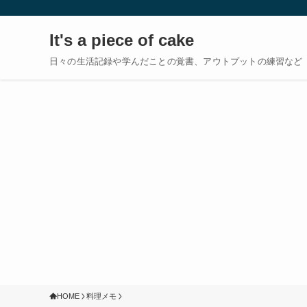
It's a piece of cake
日々の生活記録や学んだことの覚書、アウトプットの練習など
HOME
料理メモ