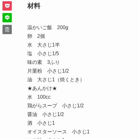
材料
温かいご飯 200g
卵 2個
水 大さじ1半
塩 小さじ1/5
味の素 3ふり
片栗粉 小さじ1/2
油 大さじ1（焼くとき）
★あんかけ★
水 100cc
鶏がらスープ 小さじ1/2
醤油 小さじ1/2
酒 小さじ1
オイスターソース 小さじ1