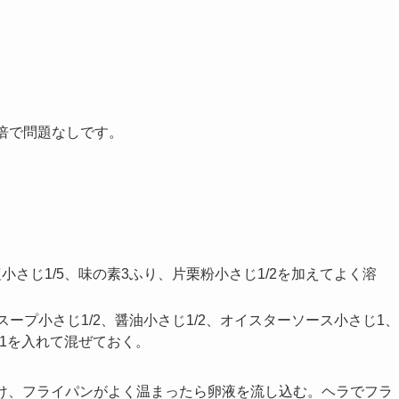
倍で問題なしです。
さじ1/5、味の素3ふり、片栗粉小さじ1/2を加えてよく溶
スープ小さじ1/2、醤油小さじ1/2、オイスターソース小さじ1、
じ1を入れて混ぜておく。
け、フライパンがよく温まったら卵液を流し込む。ヘラでフラ