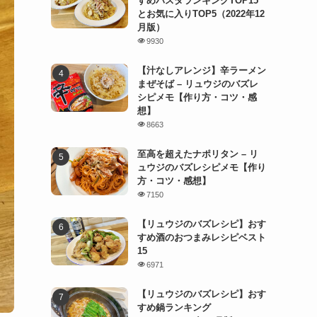
すめパスタランキングTOP15
とお気に入りTOP5（2022年12
月版）
9930
【汁なしアレンジ】辛ラーメン
まぜそば – リュウジのバズレ
シピメモ【作り方・コツ・感
想】
8663
至高を超えたナポリタン – リ
ュウジのバズレシピメモ【作り
方・コツ・感想】
7150
【リュウジのバズレシピ】おす
すめ酒のおつまみレシピベスト
15
6971
【リュウジのバズレシピ】おす
すめ鍋ランキング