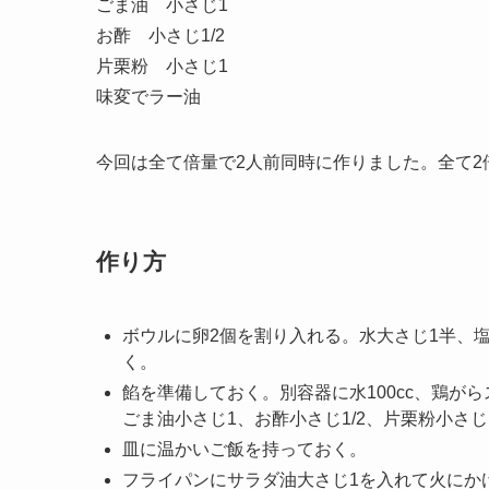
ごま油 小さじ1
お酢 小さじ1/2
片栗粉 小さじ1
味変でラー油
今回は全て倍量で2人前同時に作りました。全て2
作り方
ボウルに卵2個を割り入れる。水大さじ1半、塩小
く。
餡を準備しておく。別容器に水100cc、鶏がら
ごま油小さじ1、お酢小さじ1/2、片栗粉小さ
皿に温かいご飯を持っておく。
フライパンにサラダ油大さじ1を入れて火にか