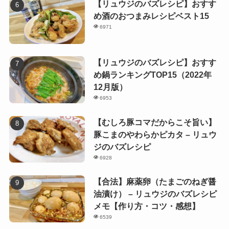
【リュウジのバズレシピ】おすす
め酒のおつまみレシピベスト15
6971
【リュウジのバズレシピ】おすす
め鍋ランキングTOP15（2022年
12月版）
6953
【むしろ豚コマだからこそ旨い】
豚こまのやわらかピカタ – リュウ
ジのバズレシピ
6928
【合法】麻薬卵（たまごのねぎ醤
油漬け） – リュウジのバズレシピ
メモ【作り方・コツ・感想】
6539