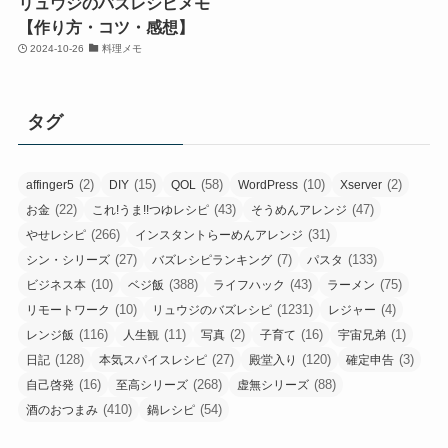
リュウジのバズレシピメモ
【作り方・コツ・感想】
2024-10-26
料理メモ
タグ
(2)
(15)
(58)
(10)
(2)
affinger5
DIY
QOL
WordPress
Xserver
(22)
(43)
(47)
お金
これ!うま!!つゆレシピ
そうめんアレンジ
(266)
(31)
やせレシピ
インスタントらーめんアレンジ
(27)
(7)
(133)
シン・シリーズ
バズレシピランキング
パスタ
(10)
(388)
(43)
(75)
ビジネス本
ベジ飯
ライフハック
ラーメン
(10)
(1231)
(4)
リモートワーク
リュウジのバズレシピ
レジャー
(116)
(11)
(2)
(16)
(1)
レンジ飯
人生観
写真
子育て
宇宙兄弟
(128)
(27)
(120)
(3)
日記
本気スパイスレシピ
殿堂入り
確定申告
(16)
(268)
(88)
自己啓発
至高シリーズ
虚無シリーズ
(410)
(54)
酒のおつまみ
鍋レシピ