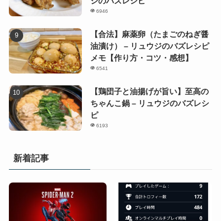
ジのバズレシピ
6946
【合法】麻薬卵（たまごのねぎ醤
油漬け） – リュウジのバズレシピ
メモ【作り方・コツ・感想】
6541
【鶏団子と油揚げが旨い】至高の
ちゃんこ鍋 – リュウジのバズレシ
ピ
6193
新着記事