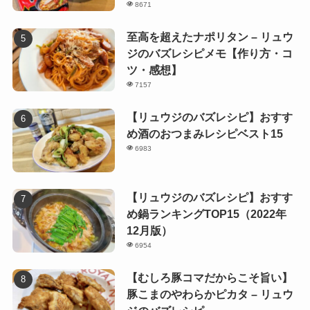
8671
至高を超えたナポリタン – リュウ
ジのバズレシピメモ【作り方・コ
ツ・感想】
7157
【リュウジのバズレシピ】おすす
め酒のおつまみレシピベスト15
6983
【リュウジのバズレシピ】おすす
め鍋ランキングTOP15（2022年
12月版）
6954
【むしろ豚コマだからこそ旨い】
豚こまのやわらかピカタ – リュウ