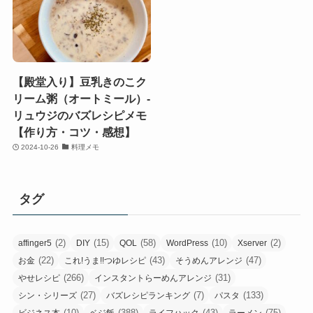
【殿堂入り】豆乳きのこク
リーム粥（オートミール）-
リュウジのバズレシピメモ
【作り方・コツ・感想】
2024-10-26
料理メモ
タグ
(2)
(15)
(58)
(10)
(2)
affinger5
DIY
QOL
WordPress
Xserver
(22)
(43)
(47)
お金
これ!うま!!つゆレシピ
そうめんアレンジ
(266)
(31)
やせレシピ
インスタントらーめんアレンジ
(27)
(7)
(133)
シン・シリーズ
バズレシピランキング
パスタ
(10)
(388)
(43)
(75)
ビジネス本
ベジ飯
ライフハック
ラーメン