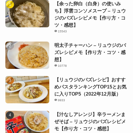
【余った卵白（白身）の使いみ
ち】浮雲コンソメスープ – リュウ
ジのバズレシピメモ【作り方・コ
ツ・感想】
15543
明太子チャーハン – リュウジのバ
ズレシピメモ【作り方・コツ・感
想】
10778
【リュウジのバズレシピ】おすす
めパスタランキングTOP15とお気
に入りTOP5（2022年12月版）
9933
【汁なしアレンジ】辛ラーメンま
ぜそば – リュウジのバズレシピメ
モ【作り方・コツ・感想】