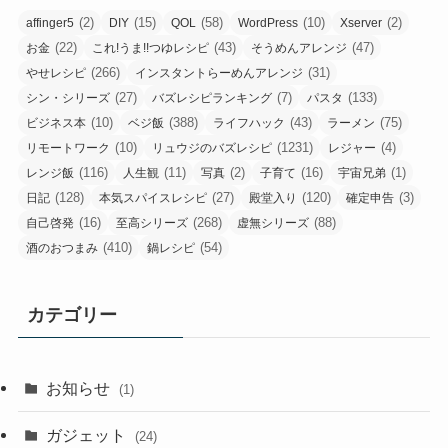
(2)
(15)
(58)
(10)
(2)
affinger5
DIY
QOL
WordPress
Xserver
(22)
(43)
(47)
お金
これ!うま!!つゆレシピ
そうめんアレンジ
(266)
(31)
やせレシピ
インスタントらーめんアレンジ
(27)
(7)
(133)
シン・シリーズ
バズレシピランキング
パスタ
(10)
(388)
(43)
(75)
ビジネス本
ベジ飯
ライフハック
ラーメン
(10)
(1231)
(4)
リモートワーク
リュウジのバズレシピ
レジャー
(116)
(11)
(2)
(16)
(1)
レンジ飯
人生観
写真
子育て
宇宙兄弟
(128)
(27)
(120)
(3)
日記
本気スパイスレシピ
殿堂入り
確定申告
(16)
(268)
(88)
自己啓発
至高シリーズ
虚無シリーズ
(410)
(54)
酒のおつまみ
鍋レシピ
カテゴリー
お知らせ
(1)
ガジェット
(24)