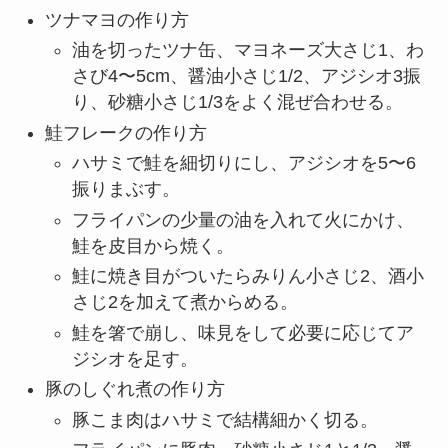
ツナマヨの作り方
油を切ったツナ缶、マヨネーズ大さじ1、わ
さび4〜5cm、醤油小さじ1/2、アジシオ3振
り、砂糖小さじ1/3をよく混ぜ合わせる。
鮭フレークの作り方
ハサミで鮭を細切りにし、アジシオを5〜6
振りまぶす。
フライパンの少量の油を入れて火にかけ、
鮭を皮目から焼く。
鮭に焼き目がついたらみりん小さじ2、酒小
さじ2を加えて煮からめる。
鮭を箸で崩し、味見をして必要に応じてア
ジシオを足す。
豚のしぐれ煮の作り方
豚こま肉はハサミで結構細かく切る。