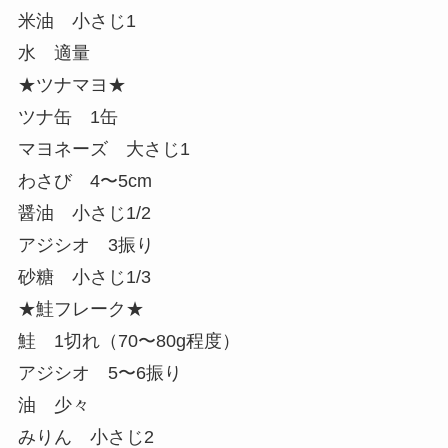
米油 小さじ1
水 適量
★ツナマヨ★
ツナ缶 1缶
マヨネーズ 大さじ1
わさび 4〜5cm
醤油 小さじ1/2
アジシオ 3振り
砂糖 小さじ1/3
★鮭フレーク★
鮭 1切れ（70〜80g程度）
アジシオ 5〜6振り
油 少々
みりん 小さじ2