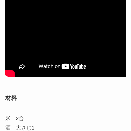
材料
米 2合
酒 大さじ1