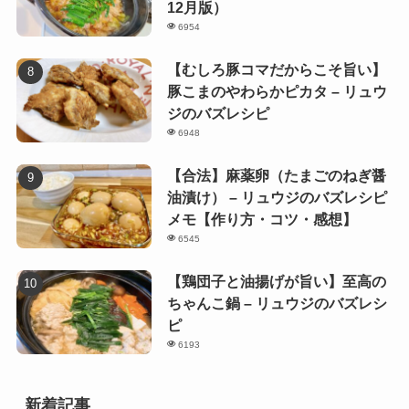
12月版）
6954
【むしろ豚コマだからこそ旨い】
豚こまのやわらかピカタ – リュウ
ジのバズレシピ
6948
【合法】麻薬卵（たまごのねぎ醤
油漬け） – リュウジのバズレシピ
メモ【作り方・コツ・感想】
6545
【鶏団子と油揚げが旨い】至高の
ちゃんこ鍋 – リュウジのバズレシ
ピ
6193
新着記事