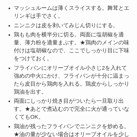
マッシュルームは薄くスライスする。舞茸とエ
リンギは手でさく。
ニンニクは皮を剥いてみじん切りにする。
鶏もも肉を横半分に切る。両面に塩胡椒を適
量、薄力粉を適量まぶす。★鶏肉のメインの味
付けは塩胡椒なので、ここでしっかり目に下味
をつけておく。
フライパンにオリーブオイル小さじ2を入れて
強めの中火にかけ、フライパンが十分に温まっ
たら皮目から鶏肉を入れる。鶏皮からしっかり
鶏油を出す。
両面にしっかり焼き目がついたら一旦取り出
す。★あとで煮込むので完全に火が通っていな
くてもOK。
鶏油が残ったフライパンでニンニクを炒める。
★油の量が少ない場合はオリーブオイルを少し