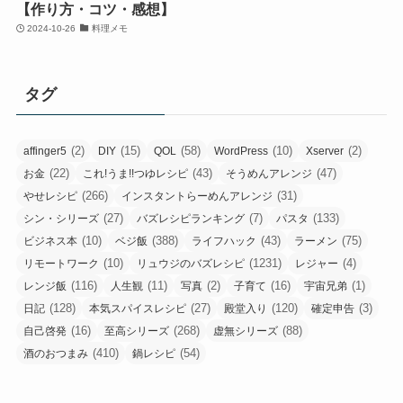
【作り方・コツ・感想】
2024-10-26
料理メモ
タグ
(2)
(15)
(58)
(10)
(2)
affinger5
DIY
QOL
WordPress
Xserver
(22)
(43)
(47)
お金
これ!うま!!つゆレシピ
そうめんアレンジ
(266)
(31)
やせレシピ
インスタントらーめんアレンジ
(27)
(7)
(133)
シン・シリーズ
バズレシピランキング
パスタ
(10)
(388)
(43)
(75)
ビジネス本
ベジ飯
ライフハック
ラーメン
(10)
(1231)
(4)
リモートワーク
リュウジのバズレシピ
レジャー
(116)
(11)
(2)
(16)
(1)
レンジ飯
人生観
写真
子育て
宇宙兄弟
(128)
(27)
(120)
(3)
日記
本気スパイスレシピ
殿堂入り
確定申告
(16)
(268)
(88)
自己啓発
至高シリーズ
虚無シリーズ
(410)
(54)
酒のおつまみ
鍋レシピ