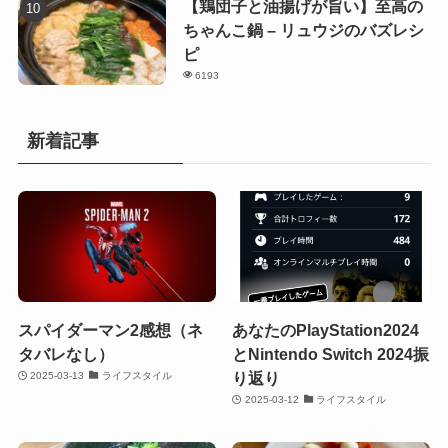
【鶏団子と油揚げが旨い】至高の
ちゃんこ鍋 – リュウジのバズレシ
ピ
6193
新着記事
スパイダーマン2感想（ネ
あなたのPlayStation2024
タバレなし）
とNintendo Switch 2024振
り返り
2025-03-13
ライフスタイル
2025-03-12
ライフスタイル