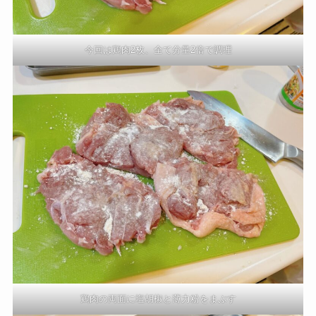
今回は鶏肉2枚、全て分量2倍で調理
鶏肉の両面に塩胡椒と薄力粉をまぶす