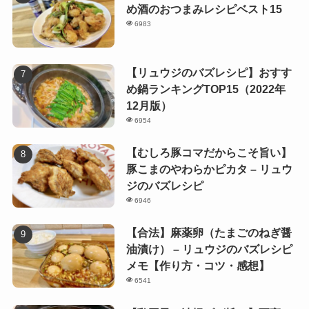
め酒のおつまみレシピベスト15
6983
【リュウジのバズレシピ】おすす
め鍋ランキングTOP15（2022年
12月版）
6954
【むしろ豚コマだからこそ旨い】
豚こまのやわらかピカタ – リュウ
ジのバズレシピ
6946
【合法】麻薬卵（たまごのねぎ醤
油漬け） – リュウジのバズレシピ
メモ【作り方・コツ・感想】
6541