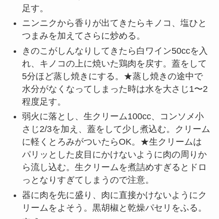
足す。
ニンニクから香りが出てきたらキノコ、塩ひと
つまみを加えてさらに炒める。
きのこがしんなりしてきたら白ワイン50ccを入
れ、キノコの上に焼いた鶏肉を戻す。蓋をして
5分ほど蒸し焼きにする。★蒸し焼きの途中で
水分がなくなってしまった時は水を大さじ1〜2
程度足す。
弱火に落とし、生クリーム100cc、コンソメ小
さじ2/3を加え、蓋をして少し煮込む。クリーム
に軽くとろみがついたらOK。★生クリームは
パリッとした皮目にかけないように肉の周りか
ら流し込む。生クリームを煮詰めすぎるとドロ
っとなりすぎてしまうので注意。
器に肉を先に盛り、肉に直接かけないようにク
リームをよそう。黒胡椒と乾燥パセリをふる。