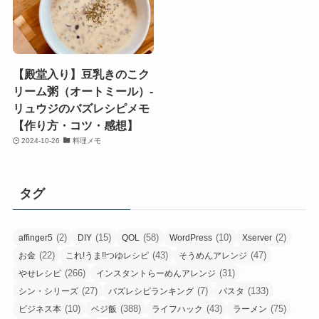
【殿堂入り】豆乳きのこク
リーム粥（オートミール）-
リュウジのバズレシピメモ
【作り方・コツ・感想】
2024-10-26
料理メモ
タグ
(2)
(15)
(58)
(10)
(2)
affinger5
DIY
QOL
WordPress
Xserver
(22)
(43)
(47)
お金
これ!うま!!つゆレシピ
そうめんアレンジ
(266)
(31)
やせレシピ
インスタントらーめんアレンジ
(27)
(7)
(133)
シン・シリーズ
バズレシピランキング
パスタ
(10)
(388)
(43)
(75)
ビジネス本
ベジ飯
ライフハック
ラーメン