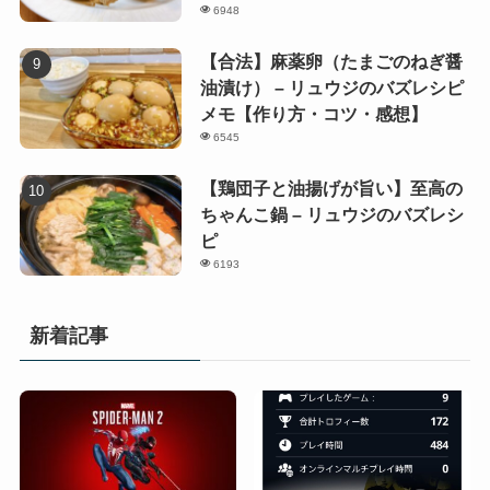
6948
【合法】麻薬卵（たまごのねぎ醤
油漬け） – リュウジのバズレシピ
メモ【作り方・コツ・感想】
6545
【鶏団子と油揚げが旨い】至高の
ちゃんこ鍋 – リュウジのバズレシ
ピ
6193
新着記事