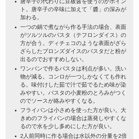
唐辛子の代わりに豆板醤を使うのがポイン
ト。唐辛子の辛味に加えて「醬」の深みが
加わる。
一つの鍋で煮ながら作る手法の場合、表面
がツルツルのパスタ（テフロンダイス）の
方が合う。ディチェコのような表面がざら
ざらしたブロンズダイスのパスタだと粉が
出るのでおすすめしない。
ワンパンで作るパスタは利点が多い。洗い
物が減る。コンロが一つしかなくても作れ
る。味付けした茹で汁で茹でるため味が染
みやすい。パスタの小麦粉のとろみがつく
のでソースが絡みやすくなる。
フライパンは小さめを使った方が良い。大
きめのフライパンの場合は蒸発しやすくな
るので水を少し多めにした方が良い。
2人前同時に作る場合は水以外の分量を2倍