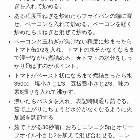
ぎを入れて炒める。
ある程度玉ねぎを炒めたらフライパンの端に寄
せ、ベーコンを入れて炒める。ベーコンを軽く
炒めたら玉ねぎと混ぜて炒める。
ベーコンと玉ねぎが焦げない程度に炒まったら
トマト缶1/2を入れ、トマトの水分がなくなるま
で混ぜながら煮詰める。★トマトの水分をしっ
かり飛ばすのがポイント。
トマトがペースト状になるまで煮詰まったら水
350cc、塩小さじ1/3、豆板醤小さじ2/3、味の
素6振りを入れて沸かす。
沸いたらパスタを入れ、表記時間通り茹でる。
茹で上がりにちょうど水分がなくなるように火
加減を調節する。
茹で上がる30秒前におろしニンニク5gとオリー
ブオイル小さじ2を加えて混ぜ合わせる。ニン