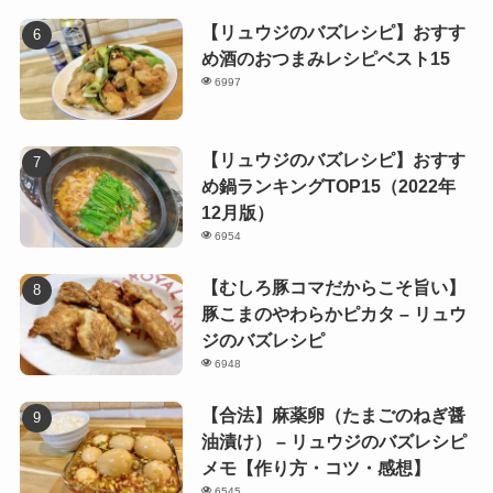
【リュウジのバズレシピ】おすす
め酒のおつまみレシピベスト15
6997
【リュウジのバズレシピ】おすす
め鍋ランキングTOP15（2022年
12月版）
6954
【むしろ豚コマだからこそ旨い】
豚こまのやわらかピカタ – リュウ
ジのバズレシピ
6948
【合法】麻薬卵（たまごのねぎ醤
油漬け） – リュウジのバズレシピ
メモ【作り方・コツ・感想】
6545