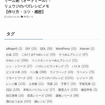
リーム粥（オートミール）-
リュウジのバズレシピメモ
【作り方・コツ・感想】
2024-10-26
料理メモ
タグ
(2)
(15)
(58)
(10)
(2)
affinger5
DIY
QOL
WordPress
Xserver
(22)
(43)
(47)
お金
これ!うま!!つゆレシピ
そうめんアレンジ
(266)
(31)
やせレシピ
インスタントらーめんアレンジ
(27)
(7)
(133)
シン・シリーズ
バズレシピランキング
パスタ
(10)
(388)
(43)
(75)
ビジネス本
ベジ飯
ライフハック
ラーメン
(10)
(1231)
(4)
リモートワーク
リュウジのバズレシピ
レジャー
(116)
(11)
(2)
(16)
(1)
レンジ飯
人生観
写真
子育て
宇宙兄弟
(128)
(27)
(120)
(3)
日記
本気スパイスレシピ
殿堂入り
確定申告
(16)
(268)
(88)
自己啓発
至高シリーズ
虚無シリーズ
(410)
(54)
酒のおつまみ
鍋レシピ