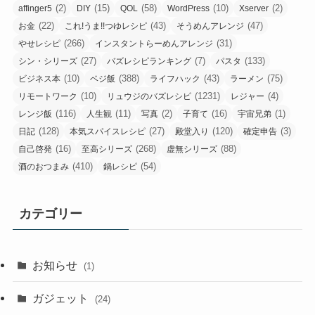
(2)
(15)
(58)
(10)
(2)
affinger5
DIY
QOL
WordPress
Xserver
(22)
(43)
(47)
お金
これ!うま!!つゆレシピ
そうめんアレンジ
(266)
(31)
やせレシピ
インスタントらーめんアレンジ
(27)
(7)
(133)
シン・シリーズ
バズレシピランキング
パスタ
(10)
(388)
(43)
(75)
ビジネス本
ベジ飯
ライフハック
ラーメン
(10)
(1231)
(4)
リモートワーク
リュウジのバズレシピ
レジャー
(116)
(11)
(2)
(16)
(1)
レンジ飯
人生観
写真
子育て
宇宙兄弟
(128)
(27)
(120)
(3)
日記
本気スパイスレシピ
殿堂入り
確定申告
(16)
(268)
(88)
自己啓発
至高シリーズ
虚無シリーズ
(410)
(54)
酒のおつまみ
鍋レシピ
カテゴリー
お知らせ
(1)
ガジェット
(24)