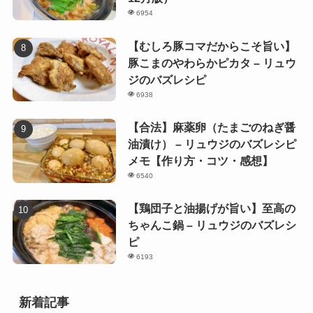
6954
【むしろ豚コマだからこそ旨い】
豚こまのやわらかピカタ – リュウ
ジのバズレシピ
6938
【合法】麻薬卵（たまごのねぎ醤
油漬け） – リュウジのバズレシピ
メモ【作り方・コツ・感想】
6540
【鶏団子と油揚げが旨い】至高の
ちゃんこ鍋 – リュウジのバズレシ
ピ
6193
新着記事