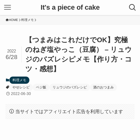
It's a piece of cake
HOME
料理メモ
【つまみはこれだけでOK】究極
のねぎ塩やっこ（豆腐） – リュウ
2022
6/28
ジのバズレシピメモ【作り方・コ
ツ・感想】
料理メモ
やせレシピ
ベジ飯
リュウジのバズレシピ
酒のおつまみ
2022-06-30
当サイトではアフィリエイト広告を利用しています