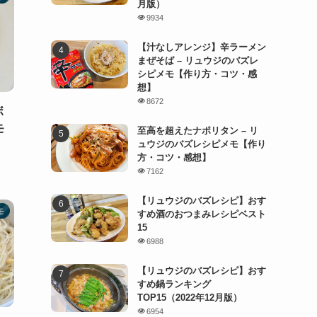
月版）
9934
【汁なしアレンジ】辛ラーメン
まぜそば – リュウジのバズレ
シピメモ【作り方・コツ・感
想】
8672
ボ
モ
至高を超えたナポリタン – リ
ュウジのバズレシピメモ【作り
方・コツ・感想】
7162
【リュウジのバズレシピ】おす
モ
すめ酒のおつまみレシピベスト
15
6988
【リュウジのバズレシピ】おす
すめ鍋ランキング
TOP15（2022年12月版）
6954