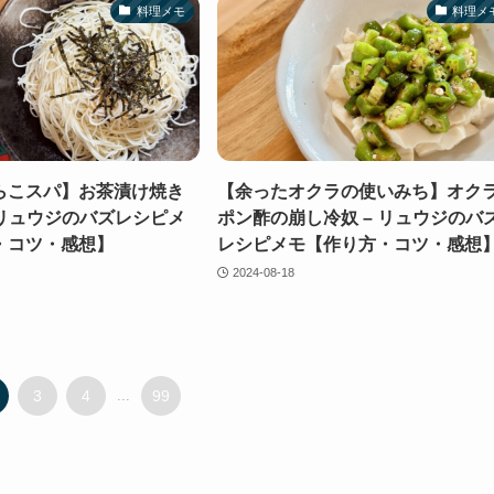
料理メモ
料理メ
らこスパ】お茶漬け焼き
【余ったオクラの使いみち】オク
 リュウジのバズレシピメ
ポン酢の崩し冷奴 – リュウジのバ
・コツ・感想】
レシピメモ【作り方・コツ・感想
2024-08-18
3
4
...
99