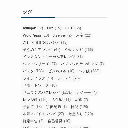
タグ
affinger5
(2)
DIY
(15)
QOL
(58)
WordPress
(10)
Xserver
(2)
お金
(22)
これ!うま!!つゆレシピ
(43)
そうめんアレンジ
(47)
やせレシピ
(266)
インスタントらーめんアレンジ
(31)
シン・シリーズ
(27)
バズレシピランキング
(7)
パスタ
(133)
ビジネス本
(10)
ベジ飯
(388)
ライフハック
(43)
ラーメン
(75)
リモートワーク
(10)
リュウジのバズレシピ
(1231)
レジャー
(4)
レンジ飯
(116)
人生観
(11)
写真
(2)
子育て
(16)
宇宙兄弟
(1)
日記
(128)
本気スパイスレシピ
(27)
殿堂入り
(120)
確定申告
(3)
自己啓発
(16)