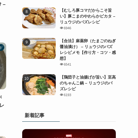
 –
【むしろ豚コマだからこそ旨
い】豚こまのやわらかピカタ –
リュウジのバズレシピ
6946
【合法】麻薬卵（たまごのねぎ
醤油漬け） – リュウジのバズ
モ
レシピメモ【作り方・コツ・感
想】
6541
【鶏団子と油揚げが旨い】至高
のちゃんこ鍋 – リュウジのバ
ズレシピ
6193
が
レ
新着記事