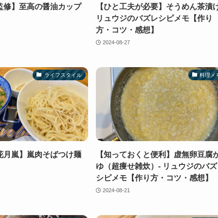
監修】至高の醤油カップ
【ひと工夫が必要】そうめん茶漬け
リュウジのバズレシピメモ【作り
方・コツ・感想】
2024-08-27
ライフスタイル
料理メ
花月嵐】嵐肉そばつけ麺
【知っておくと便利】虚無卵豆腐
ゆ（超痩せ雑炊）- リュウジのバズ
シピメモ【作り方・コツ・感想】
2024-08-21