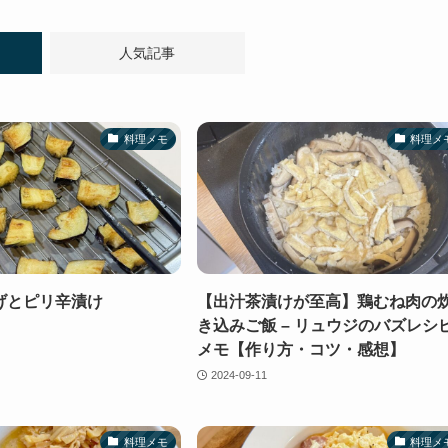
人気記事
料理メモ
料理メ
げとピリ辛漬け
【出汁茶漬けが至高】鶏むね肉の
き込みご飯 – リュウジのバズレシ
メモ【作り方・コツ・感想】
2024-09-11
料理メモ
料理メ