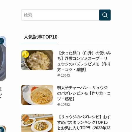
人気記事TOP10
モ
【余った卵白（白身）の使いみ
ち】浮雲コンソメスープ – リ
ュウジのバズレシピメモ【作り
方・コツ・感想】
15543
明太子チャーハン – リュウジ
炊
のバズレシピメモ【作り方・コ
ピ
ツ・感想】
10782
【リュウジのバズレシピ】おす
すめパスタランキングTOP15
とお気に入りTOP5（2022年12
モ